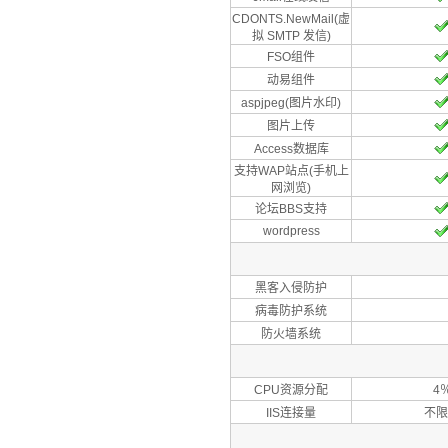
CDONTS.NewMail(虚
拟 SMTP 发信)
FSO组件
动易组件
aspjpeg(图片水印)
图片上传
Access数据库
支持WAP站点(手机上
网浏览)
论坛BBS支持
wordpress
黑客入侵防护
病毒防护系统
防火墙系统
CPU资源分配
4
IIS连接量
不限