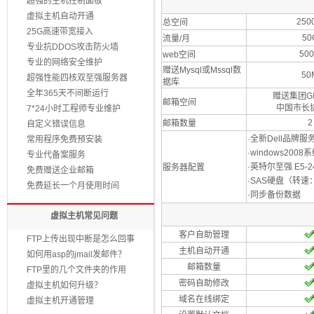
超强的主机控制面板
虚拟主机自动开通
250
总空间
25G高速带宽接入
50
流量/月
专业抗DDOS攻击防火墙
50
web空间
专业的网络安全维护
赠送Mysql或Mssql数
50
超强性能四核双至强服务器
据库
全年365天不间断运行
赠送集团G邮
邮箱空间
中国市长
7*24小时工程师专业维护
2
邮箱数量
自定义错误信息
·全新Dell品牌服
常用程序免费预安装
·windows20
专业代备案服务
·英特尔至强 E5-24
服务器配置
免费赠送企业邮箱
·SAS硬盘（转速：1
免费延长一个月使用时间
·同步备份数据
虚拟主机常见问题
客户自助管理
FTP上传出现中断是怎么回事
主机自动开通
如何用asp的jmail发邮件？
邮箱数量
FTP里的几个文件夹的作用
密码自助修改
虚拟主机如何升级？
域名在线绑定
虚拟主机开通管理