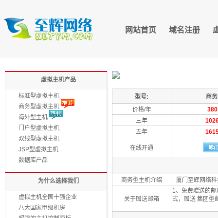
网站首页
域名注册
虚拟主机产品
标准型虚拟主机
型号:
商务
商务型虚拟主机
价格/年
380
海外型主机
三年
102
门户型虚拟主机
五年
161
双线型虚拟主机
在线开通
JSP型虚拟主机
数据库产品
商务型主机介绍
厦门至辉网络科
为什么选择我们
1、免费赠送的邮局
虚拟主机全国十强企业
关于赠送邮箱
式，赠送 集团型
八大国家甲级机房