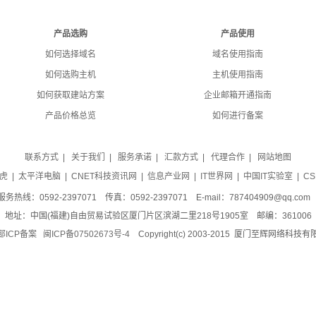
产品选购
产品使用
如何选择域名
域名使用指南
如何选购主机
主机使用指南
如何获取建站方案
企业邮箱开通指南
产品价格总览
如何进行备案
联系方式
|
关于我们
|
服务承诺
|
汇款方式
|
代理合作
|
网站地图
虎
|
太平洋电脑
|
CNET科技资讯网
|
信息产业网
|
IT世界网
|
中国IT实验室
|
CS
服务热线：0592-2397071 传真：0592-2397071 E-mail：787404909@qq.co
地址：中国(福建)自由贸易试验区厦门片区滨湖二里218号1905室 邮编：361006
CP备案 闽ICP备07502673号-4
Copyright(c) 2003-2015 厦门至辉网络科